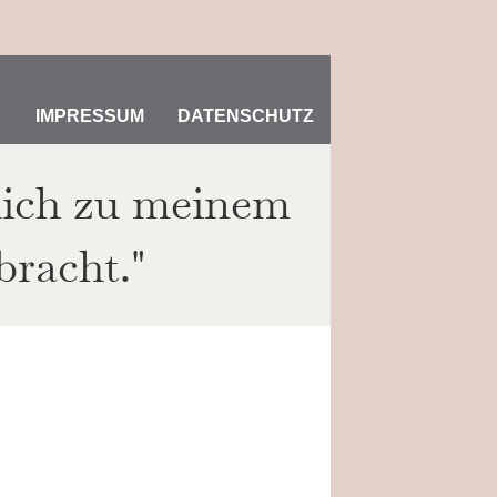
Main
IMPRESSUM
DATENSCHUTZ
navigation
mich zu meinem
second
bracht."