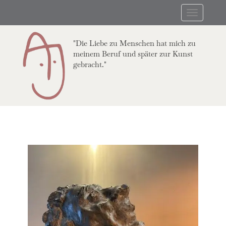
Skip
Toggle
to
navigation
main
content
"Die Liebe zu Menschen hat mich zu
meinem Beruf und später zur Kunst
gebracht."