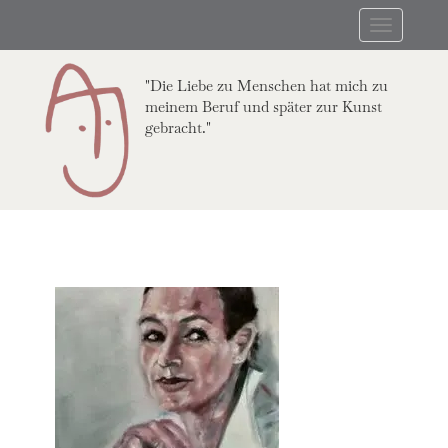
Skip
Toggle
to
navigation
main
content
"Die Liebe zu Menschen hat mich zu
meinem Beruf und später zur Kunst
gebracht."